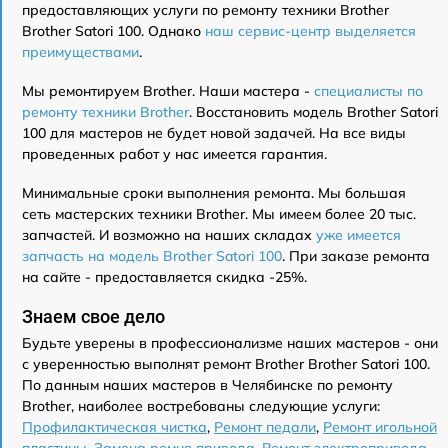
предоставляющих услуги по ремонту техники Brother
Brother Satori 100. Однако
наш сервис-центр выделяется
преимуществами
.
Мы ремонтируем Brother. Наши мастера -
специалисты по
ремонту техники Brother
. Восстановить модель Brother Satori
100 для мастеров не будет новой задачей. На все виды
проведенных работ у нас имеется гарантия.
Минимальные сроки выполнения ремонта. Мы большая
сеть мастерских техники Brother. Мы имеем более 20 тыс.
запчастей. И возможно на наших складах
уже имеется
запчасть на модель Brother Satori 100
. При заказе ремонта
на сайте - предоставляется скидка -25%.
Знаем свое дело
Будьте уверены в профессионализме наших мастеров - они
с уверенностью выполнят ремонт Brother Brother Satori 100.
По данным наших мастеров в Челябинске по ремонту
Brother, наиболее востребованы следующие услуги:
Профилактическая чистка
,
Ремонт педали
,
Ремонт игольной
пластины
,
Замена ремня привода
,
Ремонт электропривода
,