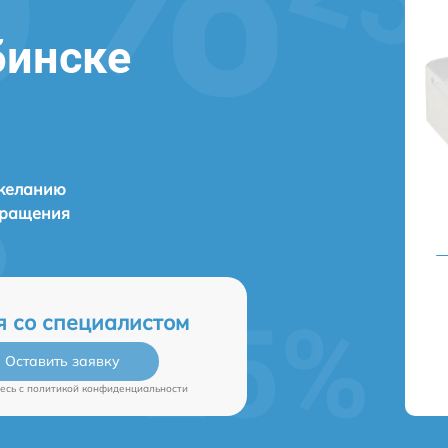
бинске
 желанию
бращения
я со специалистом
Оставить заявку
есь c
политикой конфиденциальности